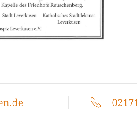
en.de
02171