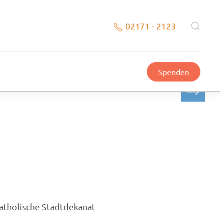
02171 - 2123
Spenden
uni 2026
katholische Stadtdekanat