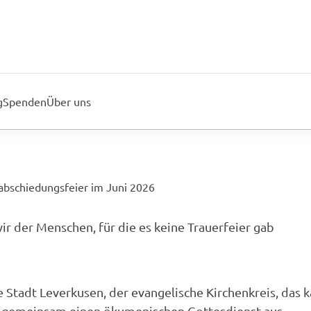
g
Spenden
Über uns
Verabschiedungsfeier im J
abschiedungsfeier im Juni 2026
r der Menschen, für die es keine Trauerfeier gab
e Stadt Leverkusen, der evangelische Kirchenkreis, das 
. gemeinsam einen ökumenischen Gottesdienst aus.